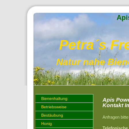
Api
Petra´s Fre
Natur nahe Bien
Bienenhaltung
Apis Pow
Kontakt I
Betriebsweise
Bestäubung
Anfragen bitt
Honig
Telefonische