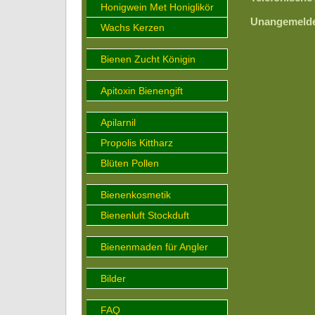
Honigwein Met Honiglikör
Unangemelde
Wachs Kerzen
Bienen Zucht Königin
Apitoxin Bienengift
Apilarnil
Propolis Kittharz
Blüten Pollen
Bienenkosmetik
Bienenluft Stockduft
Bienenmaden für Angler
Bilder
FAQ